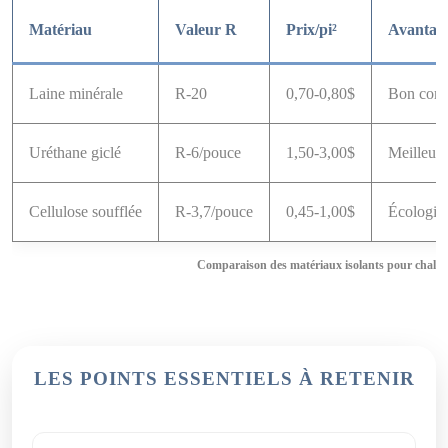
Matériau
Valeur R
Prix/pi²
Avantag
Laine minérale
R-20
0,70-0,80$
Bon comp
Uréthane giclé
R-6/pouce
1,50-3,00$
Meilleure 
Cellulose soufflée
R-3,7/pouce
0,45-1,00$
Écologiqu
Comparaison des matériaux isolants pour chalet
LES POINTS ESSENTIELS À RETENIR