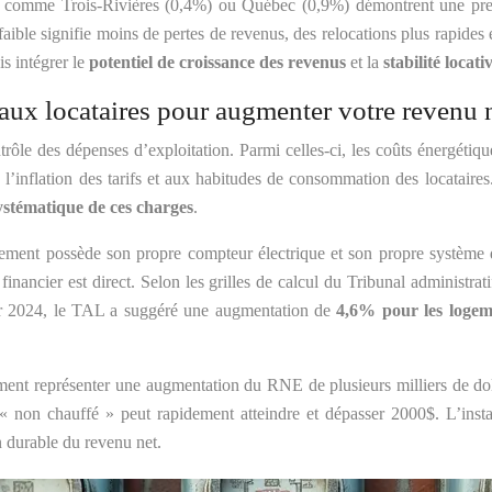
s comme Trois-Rivières (0,4%) ou Québec (0,9%) démontrent une pres
faible signifie moins de pertes de revenus, des relocations plus rapide
is intégrer le
potentiel de croissance des revenus
et la
stabilité locati
aux locataires pour augmenter votre revenu 
trôle des dépenses d’exploitation. Parmi celles-ci, les coûts énergétique
 à l’inflation des tarifs et aux habitudes de consommation des locataires
systématique de ces charges
.
ment possède son propre compteur électrique et son propre système de
 financier est direct. Selon les grilles de calcul du Tribunal administr
ur 2024, le TAL a suggéré une augmentation de
4,6% pour les logem
ement représenter une augmentation du RNE de plusieurs milliers de d
 non chauffé » peut rapidement atteindre et dépasser 2000$. L’instal
on durable du revenu net.