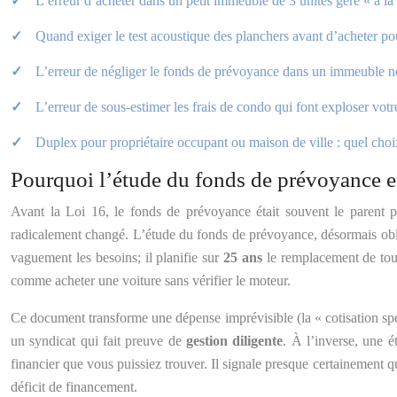
L’erreur d’acheter dans un petit immeuble de 3 unités géré « à la
Quand exiger le test acoustique des planchers avant d’acheter po
L’erreur de négliger le fonds de prévoyance dans un immeuble neu
L’erreur de sous-estimer les frais de condo qui font exploser votr
Duplex pour propriétaire occupant ou maison de ville : quel choix
Pourquoi l’étude du fonds de prévoyance es
Avant la Loi 16, le fonds de prévoyance était souvent le parent p
radicalement changé. L’étude du fonds de prévoyance, désormais oblig
vaguement les besoins; il planifie sur
25 ans
le remplacement de toute
comme acheter une voiture sans vérifier le moteur.
Ce document transforme une dépense imprévisible (la « cotisation spéc
un syndicat qui fait preuve de
gestion diligente
. À l’inverse, une 
financier que vous puissiez trouver. Il signale presque certainement qu
déficit de financement.