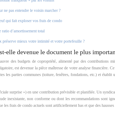
 bonne franquette » par les voisins
ur ne pas entendre le voisin marcher ?
f qui fait exploser vos frais de condo
e ratio d’amortissement total
 préserve mieux votre intimité et votre portefeuille ?
t-elle devenue le document le plus important
auvre des budgets de copropriété, alimenté par des contributions min
atoire, est devenue la pièce maîtresse de votre analyse financière. Ce 
s les parties communes (toiture, fenêtres, fondations, etc.) et établit u
iale surprise ») en une contribution prévisible et planifiée. Un syndi
étude inexistante, non conforme ou dont les recommandations sont igno
e les frais de condo actuels sont artificiellement bas et que des hausse