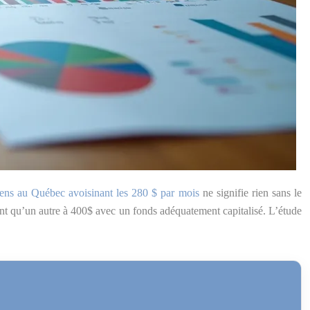
ens au Québec avoisinant les 280 $ par mois
ne signifie rien sans le
nt qu’un autre à 400$ avec un fonds adéquatement capitalisé. L’étude